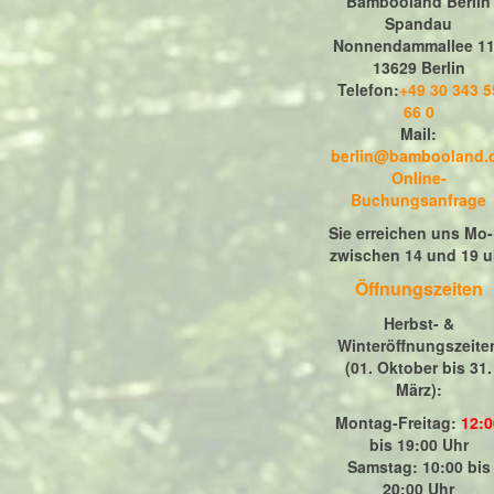
Bambooland Berlin
Spandau
Nonnendammallee 1
13629 Berlin
Telefon:
+49 30 343 5
66 0
Mail:
berlin@bambooland.
Online-
Buchungsanfrage
Sie erreichen uns Mo-
zwischen 14 und 19 u
Öffnungszeiten
Herbst- &
Winteröffnungszeite
(01. Oktober bis 31.
März)
:
Montag-Freitag:
12:0
bis 19:00 Uhr
Samstag: 10:00 bis
20:00 Uhr