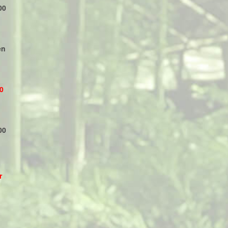
00
en
0
00
r