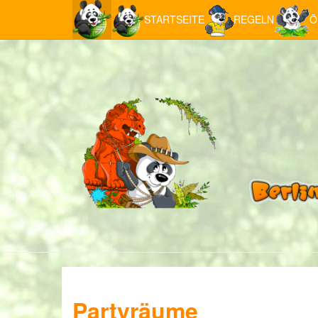
STARTSEITE
REGELN
Ö
Partyräume