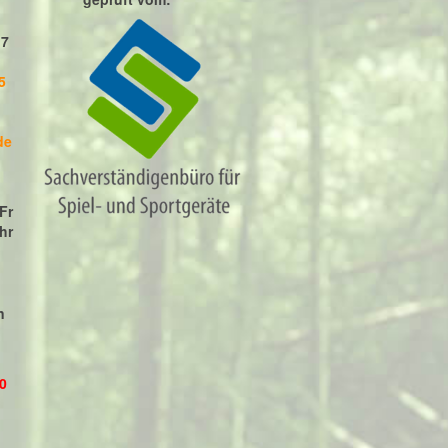
17
5
de
Fr
hr
n
0